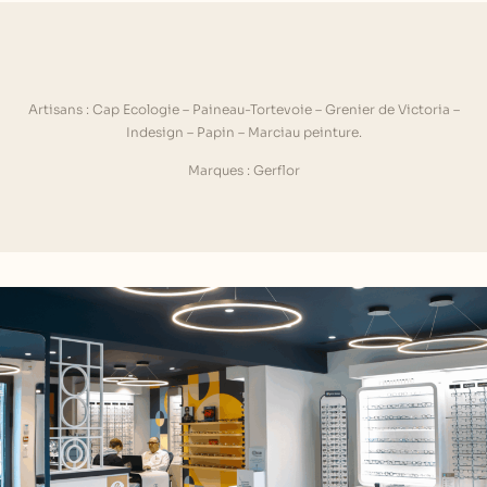
Artisans : Cap Ecologie –
Paineau-Tortevoie
–
Grenier de Victoria
–
Indesign
–
Papin
–
Marciau peinture
.
Marques :
Gerflor