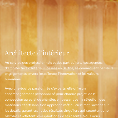
Architecte d'intérieur
Au service des professionnels et des particuliers, nos agences
d’architecture d’intérieur, basées en Sarthe, se démarquent par leurs
engagements envers l’excellence, l’innovation et les valeurs
humaines.
Avec une équipe passionnée d’experts, elle offre un
accompagnement personnalisé pour chaque projet, de la
conception au suivi de chantier, en passant par la sélection des
matériaux et artisans. Son approche méticuleuse met l’accent sur
les détails, garantissant des résultats singuliers qui racontent une
histoire et reflètent les aspirations de ses clients. Nous nous